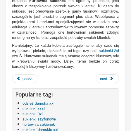
Niejedna
hurtownia sukienek
ma ogromny potencjał, jeśli
chodzi o zaspokojenie potrzeb swoich klientek. Kluczem do
sukcesu jest oferowanie szerokiej gamy fasonów i rozmiarów,
szczególnie jeśli chodzi o segment plus size. Współpraca z
projektantami i markami specjalizującymi się w modzie oraz
edukacja klientek i sprzedawców to również pomocne aspekty
w działalności. Pomogą one hurtowniom sukienek zdobyć
renomę na rynku oraz zaspokoić potrzeby swoich klientek.
Pamiętajmy, że każda kobieta zasługuje na to, aby czuć się
wyjątkowo i pięknie, niezależnie od tego, czy nosi
sukienki 2xl
czy S. Hurtownie sukienek mają szansę odegrać kluczową rolę
w kreowaniu świata mody. Dzięki temu będzie on coraz
bardziej inkluzywny i zrównoważony.
poprz.
nast.
Popularne tagi
odzież damska xxl
sukienki xxxl
sukienki 3xl
sukienki szyfonowe
hurtownia sukienek
sukienki damskie xxl