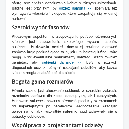
ofertę, aby spełnić oczekiwania kobiet o różnych sylwetkach.
Istotne jest przy tym, by
odzież damska xxl
spełniała też
wymagania właścicieli sklepów, które zaopatrują się w danej
hurtowni.
Szeroki wybór fasonów
Kluczowym aspektem w zaspokajaniu potrzeb różnorodnych
klientek jest zapewnienie szerokiego wyboru fasonów
sukienek.
Hurtownia odzież damskiej
powinna oferować
zarówno kroje podkreślające talię, jak i te bardziej luźne, które
mogą ukryć ewentualne mankamenty sylwetki. Warto również
pamiętać, aby
sukienki damskie xxl
były w różnych
długościach oraz z różnymi rodzajami dekoltów, aby każda
klientka mogła znaleźć coś dla siebie.
Bogata gama rozmiarów
Równie ważne jest oferowanie sukienek w szerokim zakresie
rozmiarów, zarówno dla kobiet szczupłych, jak i puszystych.
Hurtownie sukienek powinny oferować produkty w rozmiarach
od najmniejszych po największe. Jednocześnie wracając
uwagę na to, aby wszystkie
sukienki xxxl
wpisywały się w
potrzeby odbiorców.
Współpraca z projektantami odzieży