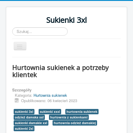
Sukienki 3xl
Szukaj...
Toggle
Navigation
Strona główna
Hurtownia sukienek a potrzeby
Sukienki z szyfonu
klientek
Hurtownia sukienek
Szczegóły
Bluzki xxxl i koszule damskie
Kategoria:
Hurtownia sukienek
Opublikowano: 06 kwiecień 2023
sukienki 3xl
sukienki xxxl
hurtownia sukienek
odzież damska xxl
hurtownia z sukienkami
sukienki damskie xxl
hurtownia odzież damskiej
sukienki 2xl