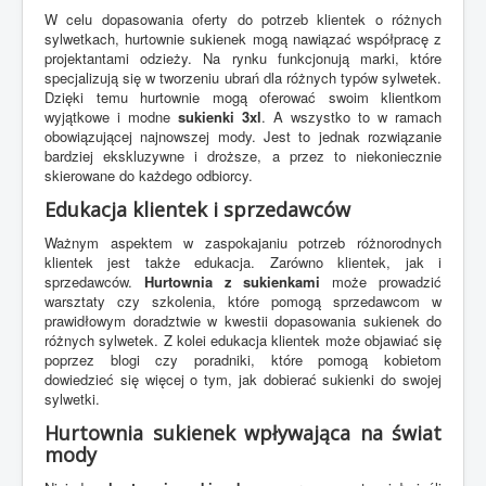
W celu dopasowania oferty do potrzeb klientek o różnych
sylwetkach, hurtownie sukienek mogą nawiązać współpracę z
projektantami odzieży. Na rynku funkcjonują marki, które
specjalizują się w tworzeniu ubrań dla różnych typów sylwetek.
Dzięki temu hurtownie mogą oferować swoim klientkom
wyjątkowe i modne
sukienki 3xl
. A wszystko to w ramach
obowiązującej najnowszej mody. Jest to jednak rozwiązanie
bardziej ekskluzywne i droższe, a przez to niekoniecznie
skierowane do każdego odbiorcy.
Edukacja klientek i sprzedawców
Ważnym aspektem w zaspokajaniu potrzeb różnorodnych
klientek jest także edukacja. Zarówno klientek, jak i
sprzedawców.
Hurtownia z sukienkami
może prowadzić
warsztaty czy szkolenia, które pomogą sprzedawcom w
prawidłowym doradztwie w kwestii dopasowania sukienek do
różnych sylwetek. Z kolei edukacja klientek może objawiać się
poprzez blogi czy poradniki, które pomogą kobietom
dowiedzieć się więcej o tym, jak dobierać sukienki do swojej
sylwetki.
Hurtownia sukienek wpływająca na świat
mody